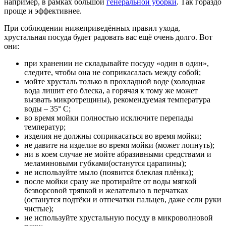
например, в рамках большой
генеральной уборки
. Так гораздо
проще и эффективнее.
При соблюдении нижеприведённых правил ухода,
хрустальная посуда будет радовать вас ещё очень долго. Вот
они:
при хранении не складывайте посуду «один в один»,
следите, чтобы она не соприкасалась между собой;
мойте хрусталь только в прохладной воде (холодная
вода лишит его блеска, а горячая к тому же может
вызвать микротрещины), рекомендуемая температура
воды – 35° С;
во время мойки полностью исключите перепады
температур;
изделия не должны соприкасаться во время мойки;
не давите на изделие во время мойки (может лопнуть);
ни в коем случае не мойте абразивными средствами и
меламиновыми губками(останутся царапины);
не используйте мыло (появится блеклая плёнка);
после мойки сразу же протирайте от воды мягкой
безворсовой тряпкой и желательно в перчатках
(останутся подтёки и отпечатки пальцев, даже если руки
чистые);
не используйте хрустальную посуду в микроволновой