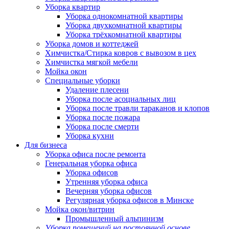
Уборка квартир
Уборка однокомнатной квартиры
Уборка двухкомнатной квартиры
Уборка трёхкомнатной квартиры
Уборка домов и коттеджей
Химчистка/Стирка ковров с вывозом в цех
Химчистка мягкой мебели
Мойка окон
Специальные уборки
Удаление плесени
Уборка после асоциальных лиц
Уборка после травли тараканов и клопов
Уборка после пожара
Уборка после смерти
Уборка кухни
Для бизнеса
Уборка офиса после ремонта
Генеральная уборка офиса
Уборка офисов
Утренняя уборка офиса
Вечерняя уборка офисов
Регулярная уборка офисов в Минске
Мойка окон/витрин
Промышленный альпинизм
Уборка помещений на постоянной основе