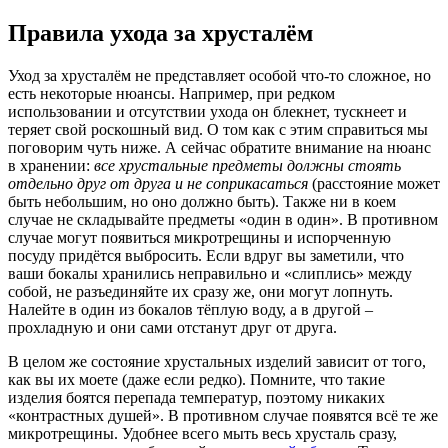
Правила ухода за хрусталём
Уход за хрусталём не представляет особой что-то сложное, но
есть некоторые нюансы. Например, при редком
использовании и отсутствии ухода он блекнет, тускнеет и
теряет свой роскошный вид. О том как с этим справиться мы
поговорим чуть ниже. А сейчас обратите внимание на нюанс
в хранении:
все хрустальные предметы должны стоять
отдельно друг от друга и не соприкасаться
(расстояние может
быть небольшим, но оно должно быть). Также ни в коем
случае не складывайте предметы «один в один». В противном
случае могут появиться микротрещины и испорченную
посуду придётся выбросить. Если вдруг вы заметили, что
ваши бокалы хранились неправильно и «слиплись» между
собой, не разъединяйте их сразу же, они могут лопнуть.
Налейте в один из бокалов тёплую воду, а в другой –
прохладную и они сами отстанут друг от друга.
В целом же состояние хрустальных изделий зависит от того,
как вы их моете (даже если редко). Помните, что такие
изделия боятся перепада температур, поэтому никаких
«контрастных душей». В противном случае появятся всё те же
микротрещины. Удобнее всего мыть весь хрусталь сразу,