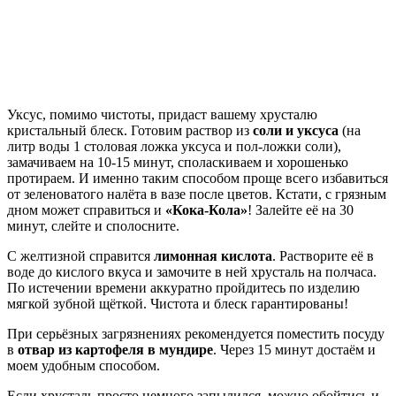
Уксус, помимо чистоты, придаст вашему хрусталю
кристальный блеск. Готовим раствор из
соли и уксуса
(на
литр воды 1 столовая ложка уксуса и пол-ложки соли),
замачиваем на 10-15 минут, споласкиваем и хорошенько
протираем. И именно таким способом проще всего избавиться
от зеленоватого налёта в вазе после цветов. Кстати, с грязным
дном может справиться и
«Кока-Кола»
! Залейте её на 30
минут, слейте и сполосните.
С желтизной справится
лимонная кислота
. Растворите её в
воде до кислого вкуса и замочите в ней хрусталь на полчаса.
По истечении времени аккуратно пройдитесь по изделию
мягкой зубной щёткой. Чистота и блеск гарантированы!
При серьёзных загрязнениях рекомендуется поместить посуду
в
отвар из картофеля в мундире
. Через 15 минут достаём и
моем удобным способом.
Если хрусталь просто немного запылился, можно обойтись и