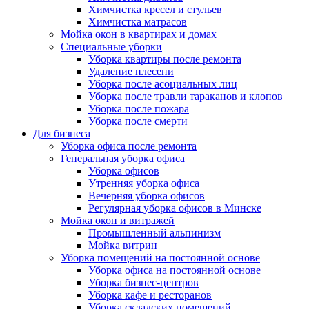
Химчистка кресел и стульев
Химчистка матрасов
Мойка окон в квартирах и домах
Специальные уборки
Уборка квартиры после ремонта
Удаление плесени
Уборка после асоциальных лиц
Уборка после травли тараканов и клопов
Уборка после пожара
Уборка после смерти
Для бизнеса
Уборка офиса после ремонта
Генеральная уборка офиса
Уборка офисов
Утренняя уборка офиса
Вечерняя уборка офисов
Регулярная уборка офисов в Минске
Мойка окон и витражей
Промышленный альпинизм
Мойка витрин
Уборка помещений на постоянной основе
Уборка офиса на постоянной основе
Уборка бизнес-центров
Уборка кафе и ресторанов
Уборка складских помещений