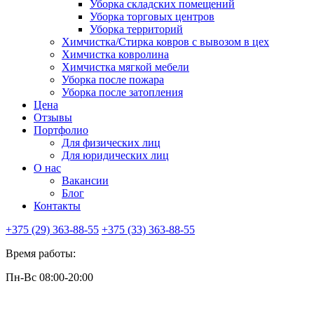
Уборка складских помещений
Уборка торговых центров
Уборка территорий
Химчистка/Стирка ковров с вывозом в цех
Химчистка ковролина
Химчистка мягкой мебели
Уборка после пожара
Уборка после затопления
Цена
Отзывы
Портфолио
Для физических лиц
Для юридических лиц
О нас
Вакансии
Блог
Контакты
+375 (29)
363-88-55
+375 (33)
363-88-55
Время работы:
Пн-Вс 08:00-20:00