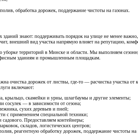
олив, обработка дорожек, поддержание чистоты на газонах.
 зданий знают: поддерживать порядок на улице не менее важно,
ачит, внешний вид участка напрямую влияет на репутацию, комфо
 уборке территорий в Минске и области. Мы выполняем сезонну
 офисным зданиям и промышленным площадкам.
на очистка дорожек от листвы, где-то — расчистка участка от к
слуги включают:
а, крыльцо, скамейки и урны, шлагбаумы и другие элементы;
или сосулек — в зависимости от сезона;
ежника, сухих деревьев и пней;
ости с применением специальной техники;
и садового. Предоставляем контейнеры;
рковок, складов, логистических центров;
олив, реагентную обработку дорожек, поддержание чистоты на 