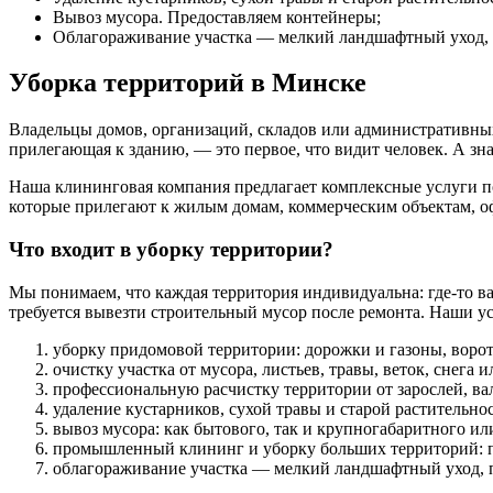
Вывоз мусора. Предоставляем контейнеры;
Облагораживание участка — мелкий ландшафтный уход, п
Уборка территорий в Минске
Владельцы домов, организаций, складов или административных
прилегающая к зданию, — это первое, что видит человек. А зн
Наша клининговая компания предлагает комплексные услуги по
которые прилегают к жилым домам, коммерческим объектам,
Что входит в уборку территории?
Мы понимаем, что каждая территория индивидуальна: где-то важ
требуется вывезти строительный мусор после ремонта. Наши у
уборку придомовой территории: дорожки и газоны, ворот
очистку участка от мусора, листьев, травы, веток, снега 
профессиональную расчистку территории от зарослей, вал
удаление кустарников, сухой травы и старой растительн
вывоз мусора: как бытового, так и крупногабаритного ил
промышленный клининг и уборку больших территорий: па
облагораживание участка — мелкий ландшафтный уход, п