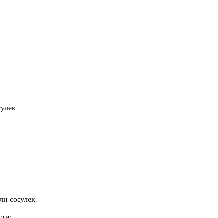
сулек
ли сосулек;
сти;