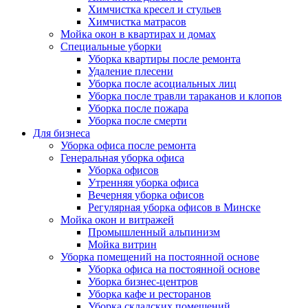
Химчистка кресел и стульев
Химчистка матрасов
Мойка окон в квартирах и домах
Специальные уборки
Уборка квартиры после ремонта
Удаление плесени
Уборка после асоциальных лиц
Уборка после травли тараканов и клопов
Уборка после пожара
Уборка после смерти
Для бизнеса
Уборка офиса после ремонта
Генеральная уборка офиса
Уборка офисов
Утренняя уборка офиса
Вечерняя уборка офисов
Регулярная уборка офисов в Минске
Мойка окон и витражей
Промышленный альпинизм
Мойка витрин
Уборка помещений на постоянной основе
Уборка офиса на постоянной основе
Уборка бизнес-центров
Уборка кафе и ресторанов
Уборка складских помещений